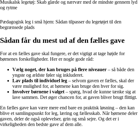
Musikalsk legetøj: Skab glæde og nærvær med de mindste gennem lyd
og rytme
Pædagogisk leg i små hjem: Sådan tilpasser du legetøjet til den
begrænsede plads
Sådan får du mest ud af den fælles gave
For at en fælles gave skal fungere, er det vigtigt at tage højde for
børnenes forskelligheder. Her er nogle gode råd:
Vælg noget, der kan bruges på flere niveauer
– så både den
yngste og ældste føler sig inkluderet.
Lav plads til individuel leg
– selvom gaven er fælles, skal der
være mulighed for, at børnene kan bruge den hver for sig.
Involver børnene i valget
– spørg, hvad de kunne tænke sig at
lave sammen. Det øger chancen for, at gaven bliver brugt flittigt.
En fælles gave kan være mere end bare en praktisk løsning – den kan
blive et samlingspunkt for leg, læring og fællesskab. Når børnene deler
gaven, deler de også oplevelser, grin og små sejre. Og det er i
virkeligheden den bedste gave af dem alle.