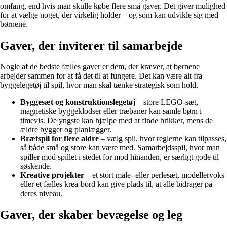
omfang, end hvis man skulle købe flere små gaver. Det giver mulighed
for at vælge noget, der virkelig holder – og som kan udvikle sig med
børnene.
Gaver, der inviterer til samarbejde
Nogle af de bedste fælles gaver er dem, der kræver, at børnene
arbejder sammen for at få det til at fungere. Det kan være alt fra
byggelegetøj til spil, hvor man skal tænke strategisk som hold.
Byggesæt og konstruktionslegetøj
– store LEGO-sæt,
magnetiske byggeklodser eller træbaner kan samle børn i
timevis. De yngste kan hjælpe med at finde brikker, mens de
ældre bygger og planlægger.
Brætspil for flere aldre
– vælg spil, hvor reglerne kan tilpasses,
så både små og store kan være med. Samarbejdsspil, hvor man
spiller mod spillet i stedet for mod hinanden, er særligt gode til
søskende.
Kreative projekter
– et stort male- eller perlesæt, modellervoks
eller et fælles krea-bord kan give plads til, at alle bidrager på
deres niveau.
Gaver, der skaber bevægelse og leg