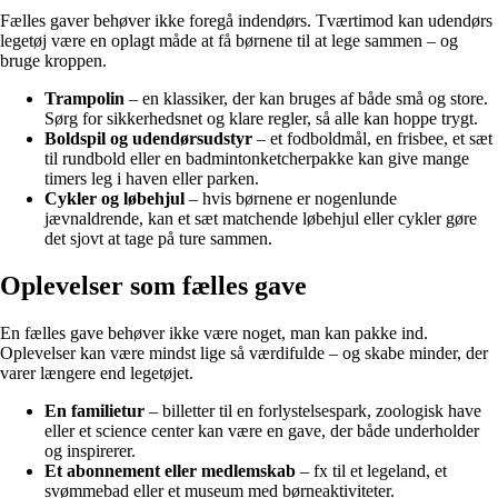
Fælles gaver behøver ikke foregå indendørs. Tværtimod kan udendørs
legetøj være en oplagt måde at få børnene til at lege sammen – og
bruge kroppen.
Trampolin
– en klassiker, der kan bruges af både små og store.
Sørg for sikkerhedsnet og klare regler, så alle kan hoppe trygt.
Boldspil og udendørsudstyr
– et fodboldmål, en frisbee, et sæt
til rundbold eller en badmintonketcherpakke kan give mange
timers leg i haven eller parken.
Cykler og løbehjul
– hvis børnene er nogenlunde
jævnaldrende, kan et sæt matchende løbehjul eller cykler gøre
det sjovt at tage på ture sammen.
Oplevelser som fælles gave
En fælles gave behøver ikke være noget, man kan pakke ind.
Oplevelser kan være mindst lige så værdifulde – og skabe minder, der
varer længere end legetøjet.
En familietur
– billetter til en forlystelsespark, zoologisk have
eller et science center kan være en gave, der både underholder
og inspirerer.
Et abonnement eller medlemskab
– fx til et legeland, et
svømmebad eller et museum med børneaktiviteter.