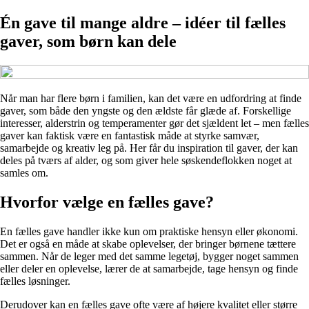
Én gave til mange aldre – idéer til fælles
gaver, som børn kan dele
Når man har flere børn i familien, kan det være en udfordring at finde
gaver, som både den yngste og den ældste får glæde af. Forskellige
interesser, alderstrin og temperamenter gør det sjældent let – men fælles
gaver kan faktisk være en fantastisk måde at styrke samvær,
samarbejde og kreativ leg på. Her får du inspiration til gaver, der kan
deles på tværs af alder, og som giver hele søskendeflokken noget at
samles om.
Hvorfor vælge en fælles gave?
En fælles gave handler ikke kun om praktiske hensyn eller økonomi.
Det er også en måde at skabe oplevelser, der bringer børnene tættere
sammen. Når de leger med det samme legetøj, bygger noget sammen
eller deler en oplevelse, lærer de at samarbejde, tage hensyn og finde
fælles løsninger.
Derudover kan en fælles gave ofte være af højere kvalitet eller større